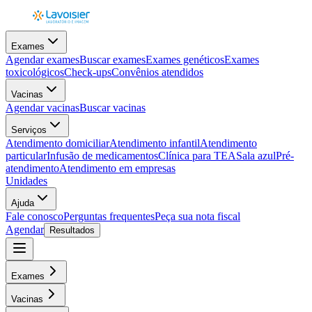
Exames
Agendar exames
Buscar exames
Exames genéticos
Exames
toxicológicos
Check-ups
Convênios atendidos
Vacinas
Agendar vacinas
Buscar vacinas
Serviços
Atendimento domiciliar
Atendimento infantil
Atendimento
particular
Infusão de medicamentos
Clínica para TEA
Sala azul
Pré-
atendimento
Atendimento em empresas
Unidades
Ajuda
Fale conosco
Perguntas frequentes
Peça sua nota fiscal
Agendar
Resultados
Exames
Vacinas