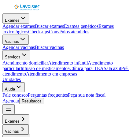
Exames
Agendar exames
Buscar exames
Exames genéticos
Exames
toxicológicos
Check-ups
Convênios atendidos
Vacinas
Agendar vacinas
Buscar vacinas
Serviços
Atendimento domiciliar
Atendimento infantil
Atendimento
particular
Infusão de medicamentos
Clínica para TEA
Sala azul
Pré-
atendimento
Atendimento em empresas
Unidades
Ajuda
Fale conosco
Perguntas frequentes
Peça sua nota fiscal
Agendar
Resultados
Exames
Vacinas