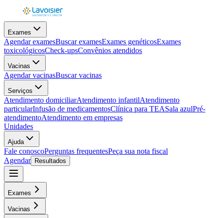
Exames
Agendar exames
Buscar exames
Exames genéticos
Exames
toxicológicos
Check-ups
Convênios atendidos
Vacinas
Agendar vacinas
Buscar vacinas
Serviços
Atendimento domiciliar
Atendimento infantil
Atendimento
particular
Infusão de medicamentos
Clínica para TEA
Sala azul
Pré-
atendimento
Atendimento em empresas
Unidades
Ajuda
Fale conosco
Perguntas frequentes
Peça sua nota fiscal
Agendar
Resultados
Exames
Vacinas