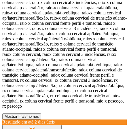
coluna cervical, raio-x coluna cervical 3 incidências, raio-x coluna
cervical ap / lateral /t.o, raio-x coluna cervical ap/lateral/oblíqua,
raio-x coluna cervical ap/lateral/t.o/oblíqua, raio-x coluna cervical
ap/lateral/transoral/flexão, raio-x coluna cervical de transição atlanto-
occipital, raio-x coluna cervical frente perfil e transoral, raios x
coluna cervical, raios x coluna cervical 3 incidências, raios x coluna
cervical ap / lateral /t.o, raios x coluna cervical ap/lateral/oblíqua,
raios x coluna cervical ap/lateral/t.o/oblíqua, raios x coluna cervical
ap/lateral/transoral/flexão, raios x coluna cervical de transição
atlanto-occipital, raios x coluna cervical frente perfil e transoral,
raiox coluna cervical, raiox coluna cervical 3 incidências, raiox
coluna cervical ap / lateral /t.o, raiox coluna cervical
ap/lateral/oblíqua, raiox coluna cervical ap/lateral/t.o/oblíqua, raiox
coluna cervical ap/lateral/transoral/flexão, raiox coluna cervical de
transição atlanto-occipital, raiox coluna cervical frente perfil e
transoral, rx coluna cervical, rx coluna cervical 3 incidências, rx
coluna cervical ap / lateral /t.o, rx coluna cervical ap/lateral/oblíqua,
rx coluna cervical ap/lateral/t.o/oblíqua, rx coluna cervical
ap/lateral/transoral/flexão, rx coluna cervical de transição atlanto-
occipital, rx coluna cervical frente perfil e transoral, raio x pescoço,
rx pescoço
Mostrar mais nomes
Resultado em até
2 dias úteis