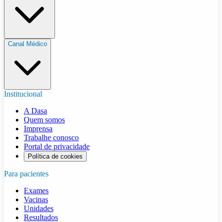
Canal Médico
Institucional
A Dasa
Quem somos
Imprensa
Trabalhe conosco
Portal de privacidade
Política de cookies
Para pacientes
Exames
Vacinas
Unidades
Resultados