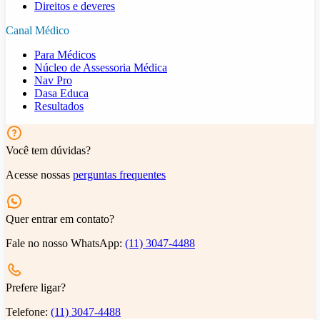
Direitos e deveres
Canal Médico
Para Médicos
Núcleo de Assessoria Médica
Nav Pro
Dasa Educa
Resultados
Você tem dúvidas?
Acesse nossas
perguntas frequentes
Quer entrar em contato?
Fale no nosso WhatsApp:
(11) 3047-4488
Prefere ligar?
Telefone:
(11) 3047-4488