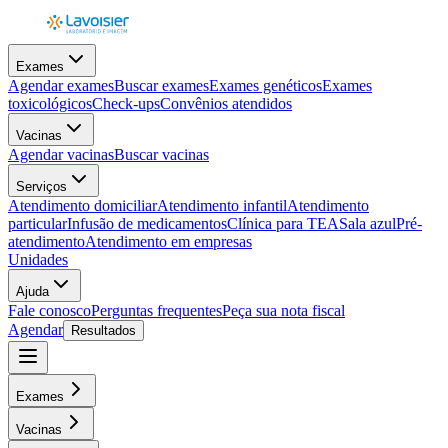
Exames
Agendar exames
Buscar exames
Exames genéticos
Exames
toxicológicos
Check-ups
Convênios atendidos
Vacinas
Agendar vacinas
Buscar vacinas
Serviços
Atendimento domiciliar
Atendimento infantil
Atendimento
particular
Infusão de medicamentos
Clínica para TEA
Sala azul
Pré-
atendimento
Atendimento em empresas
Unidades
Ajuda
Fale conosco
Perguntas frequentes
Peça sua nota fiscal
Agendar
Resultados
Exames
Vacinas