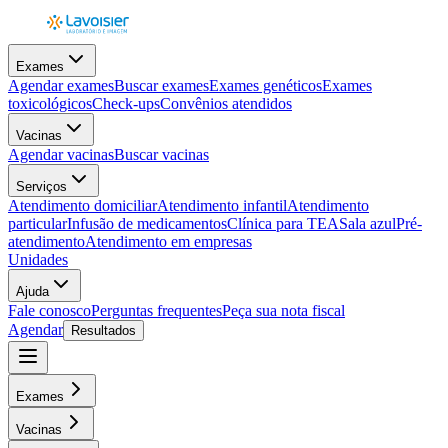
Exames
Agendar exames
Buscar exames
Exames genéticos
Exames
toxicológicos
Check-ups
Convênios atendidos
Vacinas
Agendar vacinas
Buscar vacinas
Serviços
Atendimento domiciliar
Atendimento infantil
Atendimento
particular
Infusão de medicamentos
Clínica para TEA
Sala azul
Pré-
atendimento
Atendimento em empresas
Unidades
Ajuda
Fale conosco
Perguntas frequentes
Peça sua nota fiscal
Agendar
Resultados
Exames
Vacinas