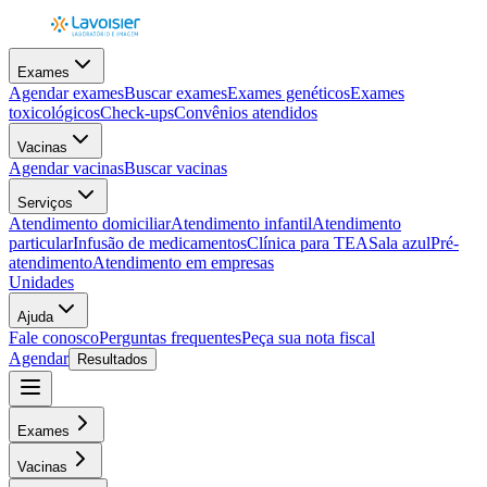
Exames
Agendar exames
Buscar exames
Exames genéticos
Exames
toxicológicos
Check-ups
Convênios atendidos
Vacinas
Agendar vacinas
Buscar vacinas
Serviços
Atendimento domiciliar
Atendimento infantil
Atendimento
particular
Infusão de medicamentos
Clínica para TEA
Sala azul
Pré-
atendimento
Atendimento em empresas
Unidades
Ajuda
Fale conosco
Perguntas frequentes
Peça sua nota fiscal
Agendar
Resultados
Exames
Vacinas