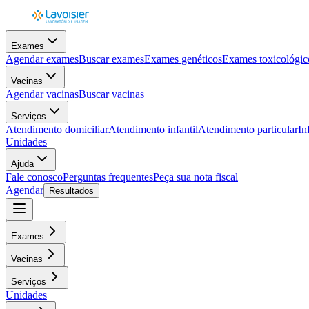
Exames
Agendar exames
Buscar exames
Exames genéticos
Exames toxicológic
Vacinas
Agendar vacinas
Buscar vacinas
Serviços
Atendimento domiciliar
Atendimento infantil
Atendimento particular
In
Unidades
Ajuda
Fale conosco
Perguntas frequentes
Peça sua nota fiscal
Agendar
Resultados
Exames
Vacinas
Serviços
Unidades