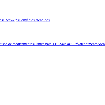
os
Check-ups
Convênios atendidos
fusão de medicamentos
Clínica para TEA
Sala azul
Pré-atendimento
Aten