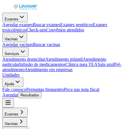
Exames
Agendar exames
Buscar exames
Exames genéticos
Exames
toxicológicos
Check-ups
Convênios atendidos
Vacinas
Agendar vacinas
Buscar vacinas
Serviços
Atendimento domiciliar
Atendimento infantil
Atendimento
particular
Infusão de medicamentos
Clínica para TEA
Sala azul
Pré-
atendimento
Atendimento em empresas
Unidades
Ajuda
Fale conosco
Perguntas frequentes
Peça sua nota fiscal
Agendar
Resultados
Exames
Vacinas