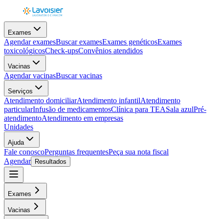
Exames
Agendar exames
Buscar exames
Exames genéticos
Exames
toxicológicos
Check-ups
Convênios atendidos
Vacinas
Agendar vacinas
Buscar vacinas
Serviços
Atendimento domiciliar
Atendimento infantil
Atendimento
particular
Infusão de medicamentos
Clínica para TEA
Sala azul
Pré-
atendimento
Atendimento em empresas
Unidades
Ajuda
Fale conosco
Perguntas frequentes
Peça sua nota fiscal
Agendar
Resultados
Exames
Vacinas