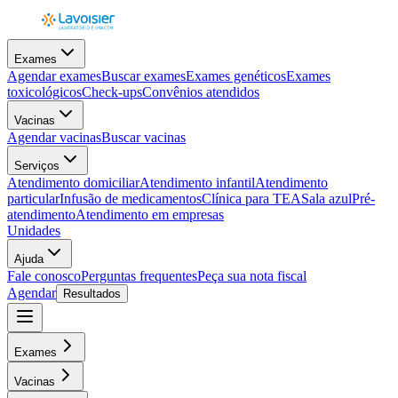
Exames
Agendar exames
Buscar exames
Exames genéticos
Exames
toxicológicos
Check-ups
Convênios atendidos
Vacinas
Agendar vacinas
Buscar vacinas
Serviços
Atendimento domiciliar
Atendimento infantil
Atendimento
particular
Infusão de medicamentos
Clínica para TEA
Sala azul
Pré-
atendimento
Atendimento em empresas
Unidades
Ajuda
Fale conosco
Perguntas frequentes
Peça sua nota fiscal
Agendar
Resultados
Exames
Vacinas