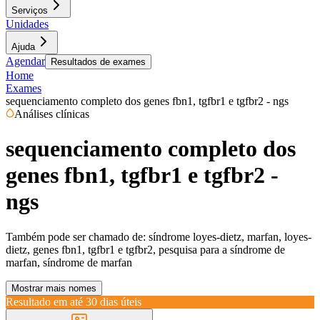
Serviços
Unidades
Ajuda
Agendar
Resultados de exames
Home
Exames
sequenciamento completo dos genes fbn1, tgfbr1 e tgfbr2 - ngs
Análises clínicas
sequenciamento completo dos
genes fbn1, tgfbr1 e tgfbr2 -
ngs
Também pode ser chamado de:
síndrome loyes-dietz, marfan, loyes-
dietz, genes fbn1, tgfbr1 e tgfbr2, pesquisa para a síndrome de
marfan, síndrome de marfan
Mostrar mais nomes
Resultado em até
30 dias úteis