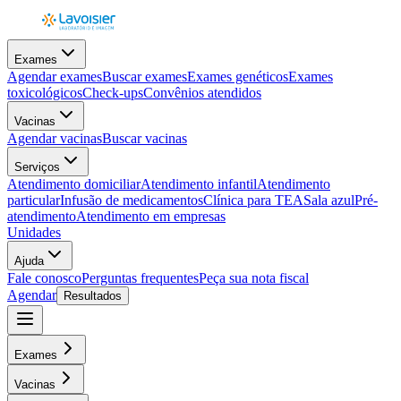
Exames
Agendar exames
Buscar exames
Exames genéticos
Exames
toxicológicos
Check-ups
Convênios atendidos
Vacinas
Agendar vacinas
Buscar vacinas
Serviços
Atendimento domiciliar
Atendimento infantil
Atendimento
particular
Infusão de medicamentos
Clínica para TEA
Sala azul
Pré-
atendimento
Atendimento em empresas
Unidades
Ajuda
Fale conosco
Perguntas frequentes
Peça sua nota fiscal
Agendar
Resultados
Exames
Vacinas