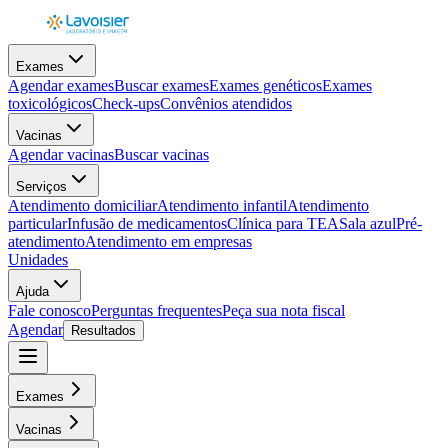
Exames
Agendar exames
Buscar exames
Exames genéticos
Exames
toxicológicos
Check-ups
Convênios atendidos
Vacinas
Agendar vacinas
Buscar vacinas
Serviços
Atendimento domiciliar
Atendimento infantil
Atendimento
particular
Infusão de medicamentos
Clínica para TEA
Sala azul
Pré-
atendimento
Atendimento em empresas
Unidades
Ajuda
Fale conosco
Perguntas frequentes
Peça sua nota fiscal
Agendar
Resultados
Exames
Vacinas