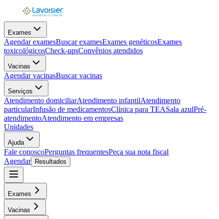
Exames
Agendar exames
Buscar exames
Exames genéticos
Exames
toxicológicos
Check-ups
Convênios atendidos
Vacinas
Agendar vacinas
Buscar vacinas
Serviços
Atendimento domiciliar
Atendimento infantil
Atendimento
particular
Infusão de medicamentos
Clínica para TEA
Sala azul
Pré-
atendimento
Atendimento em empresas
Unidades
Ajuda
Fale conosco
Perguntas frequentes
Peça sua nota fiscal
Agendar
Resultados
Exames
Vacinas