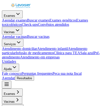
Exames
Agendar exames
Buscar exames
Exames genéticos
Exames
toxicológicos
Check-ups
Convênios atendidos
Vacinas
Agendar vacinas
Buscar vacinas
Serviços
Atendimento domiciliar
Atendimento infantil
Atendimento
particular
Infusão de medicamentos
Clínica para TEA
Sala azul
Pré-
atendimento
Atendimento em empresas
Unidades
Ajuda
Fale conosco
Perguntas frequentes
Peça sua nota fiscal
Agendar
Resultados
Exames
Vacinas