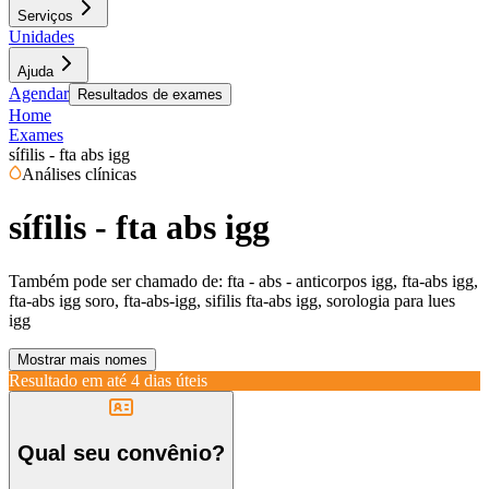
Serviços
Unidades
Ajuda
Agendar
Resultados de exames
Home
Exames
sífilis - fta abs igg
Análises clínicas
sífilis - fta abs igg
Também pode ser chamado de:
fta - abs - anticorpos igg, fta-abs igg,
fta-abs igg soro, fta-abs-igg, sifilis fta-abs igg, sorologia para lues
igg
Mostrar mais nomes
Resultado em até
4 dias úteis
Qual seu convênio?