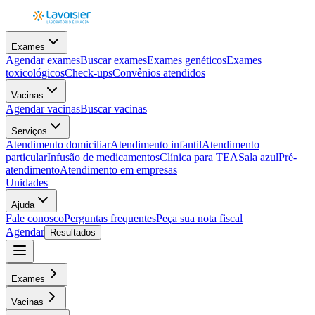
Exames
Agendar exames
Buscar exames
Exames genéticos
Exames
toxicológicos
Check-ups
Convênios atendidos
Vacinas
Agendar vacinas
Buscar vacinas
Serviços
Atendimento domiciliar
Atendimento infantil
Atendimento
particular
Infusão de medicamentos
Clínica para TEA
Sala azul
Pré-
atendimento
Atendimento em empresas
Unidades
Ajuda
Fale conosco
Perguntas frequentes
Peça sua nota fiscal
Agendar
Resultados
Exames
Vacinas