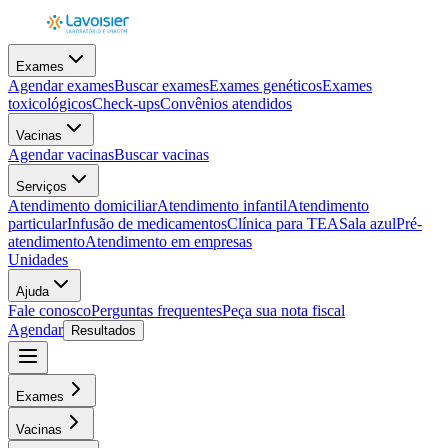
Exames
Agendar exames
Buscar exames
Exames genéticos
Exames
toxicológicos
Check-ups
Convênios atendidos
Vacinas
Agendar vacinas
Buscar vacinas
Serviços
Atendimento domiciliar
Atendimento infantil
Atendimento
particular
Infusão de medicamentos
Clínica para TEA
Sala azul
Pré-
atendimento
Atendimento em empresas
Unidades
Ajuda
Fale conosco
Perguntas frequentes
Peça sua nota fiscal
Agendar
Resultados
Exames
Vacinas