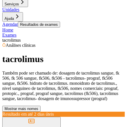
Serviços
Unidades
Ajuda
Agendar
Resultados de exames
Home
Exames
tacrolimus
Análises clínicas
tacrolimus
Também pode ser chamado de:
dosagem de tacrolimus sangue, fk
506, fk 506 sangue, fk506, fk506 - tacrolimus- prograf, fk506
sangue, fk506. hidrato de tacrolimus. monoidrato de tacrolimus.,
nivel sanguineo de tacrolimus, fk506, nomes comerciais: prograf,
protopic., prograf, prograf sangue, tacrolimus (fk506), tacrolimus
sangue, tacrolimus- dosagem de imunossupressor (prograf)
Mostrar mais nomes
Resultado em até
2 dias úteis