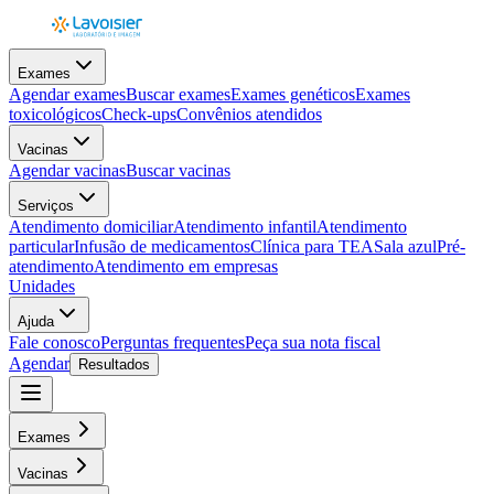
Exames
Agendar exames
Buscar exames
Exames genéticos
Exames
toxicológicos
Check-ups
Convênios atendidos
Vacinas
Agendar vacinas
Buscar vacinas
Serviços
Atendimento domiciliar
Atendimento infantil
Atendimento
particular
Infusão de medicamentos
Clínica para TEA
Sala azul
Pré-
atendimento
Atendimento em empresas
Unidades
Ajuda
Fale conosco
Perguntas frequentes
Peça sua nota fiscal
Agendar
Resultados
Exames
Vacinas