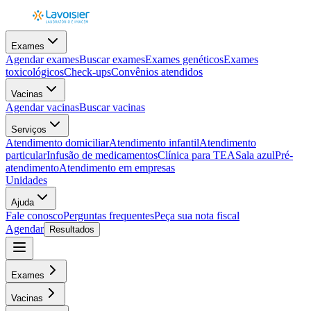
Exames
Agendar exames
Buscar exames
Exames genéticos
Exames
toxicológicos
Check-ups
Convênios atendidos
Vacinas
Agendar vacinas
Buscar vacinas
Serviços
Atendimento domiciliar
Atendimento infantil
Atendimento
particular
Infusão de medicamentos
Clínica para TEA
Sala azul
Pré-
atendimento
Atendimento em empresas
Unidades
Ajuda
Fale conosco
Perguntas frequentes
Peça sua nota fiscal
Agendar
Resultados
Exames
Vacinas