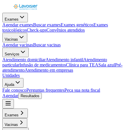
Exames
Agendar exames
Buscar exames
Exames genéticos
Exames
toxicológicos
Check-ups
Convênios atendidos
Vacinas
Agendar vacinas
Buscar vacinas
Serviços
Atendimento domiciliar
Atendimento infantil
Atendimento
particular
Infusão de medicamentos
Clínica para TEA
Sala azul
Pré-
atendimento
Atendimento em empresas
Unidades
Ajuda
Fale conosco
Perguntas frequentes
Peça sua nota fiscal
Agendar
Resultados
Exames
Vacinas