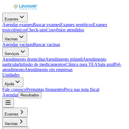
Exames
Agendar exames
Buscar exames
Exames genéticos
Exames
toxicológicos
Check-ups
Convênios atendidos
Vacinas
Agendar vacinas
Buscar vacinas
Serviços
Atendimento domiciliar
Atendimento infantil
Atendimento
particular
Infusão de medicamentos
Clínica para TEA
Sala azul
Pré-
atendimento
Atendimento em empresas
Unidades
Ajuda
Fale conosco
Perguntas frequentes
Peça sua nota fiscal
Agendar
Resultados
Exames
Vacinas