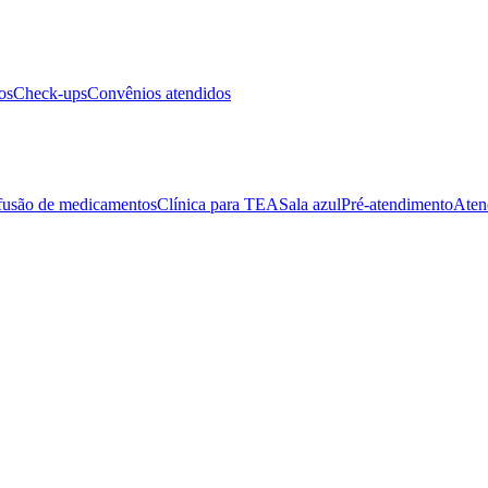
os
Check-ups
Convênios atendidos
fusão de medicamentos
Clínica para TEA
Sala azul
Pré-atendimento
Aten