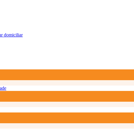
r domiciliar
ade