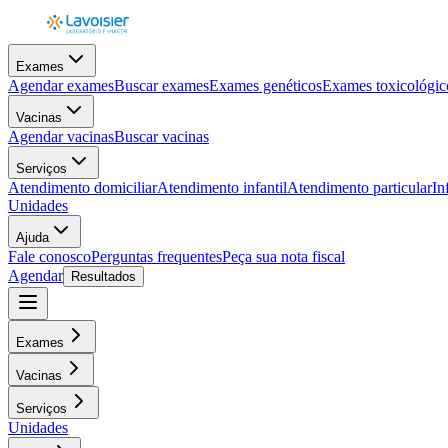
Exames
Agendar exames
Buscar exames
Exames genéticos
Exames toxicológic
Vacinas
Agendar vacinas
Buscar vacinas
Serviços
Atendimento domiciliar
Atendimento infantil
Atendimento particular
In
Unidades
Ajuda
Fale conosco
Perguntas frequentes
Peça sua nota fiscal
Agendar
Resultados
Exames
Vacinas
Serviços
Unidades