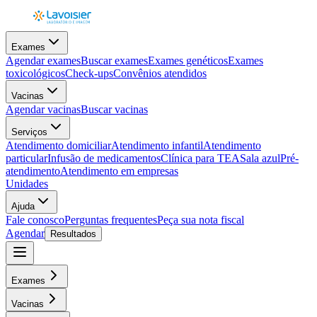
Exames
Agendar exames
Buscar exames
Exames genéticos
Exames
toxicológicos
Check-ups
Convênios atendidos
Vacinas
Agendar vacinas
Buscar vacinas
Serviços
Atendimento domiciliar
Atendimento infantil
Atendimento
particular
Infusão de medicamentos
Clínica para TEA
Sala azul
Pré-
atendimento
Atendimento em empresas
Unidades
Ajuda
Fale conosco
Perguntas frequentes
Peça sua nota fiscal
Agendar
Resultados
Exames
Vacinas