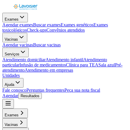
Exames
Agendar exames
Buscar exames
Exames genéticos
Exames
toxicológicos
Check-ups
Convênios atendidos
Vacinas
Agendar vacinas
Buscar vacinas
Serviços
Atendimento domiciliar
Atendimento infantil
Atendimento
particular
Infusão de medicamentos
Clínica para TEA
Sala azul
Pré-
atendimento
Atendimento em empresas
Unidades
Ajuda
Fale conosco
Perguntas frequentes
Peça sua nota fiscal
Agendar
Resultados
Exames
Vacinas