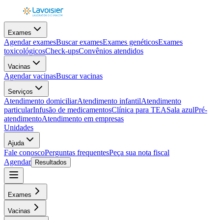
Exames
Agendar exames
Buscar exames
Exames genéticos
Exames
toxicológicos
Check-ups
Convênios atendidos
Vacinas
Agendar vacinas
Buscar vacinas
Serviços
Atendimento domiciliar
Atendimento infantil
Atendimento
particular
Infusão de medicamentos
Clínica para TEA
Sala azul
Pré-
atendimento
Atendimento em empresas
Unidades
Ajuda
Fale conosco
Perguntas frequentes
Peça sua nota fiscal
Agendar
Resultados
Exames
Vacinas