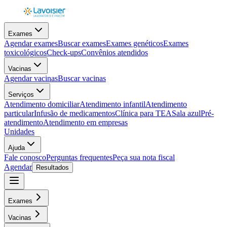
Exames
Agendar exames
Buscar exames
Exames genéticos
Exames
toxicológicos
Check-ups
Convênios atendidos
Vacinas
Agendar vacinas
Buscar vacinas
Serviços
Atendimento domiciliar
Atendimento infantil
Atendimento
particular
Infusão de medicamentos
Clínica para TEA
Sala azul
Pré-
atendimento
Atendimento em empresas
Unidades
Ajuda
Fale conosco
Perguntas frequentes
Peça sua nota fiscal
Agendar
Resultados
Exames
Vacinas