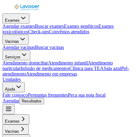
Exames
Agendar exames
Buscar exames
Exames genéticos
Exames
toxicológicos
Check-ups
Convênios atendidos
Vacinas
Agendar vacinas
Buscar vacinas
Serviços
Atendimento domiciliar
Atendimento infantil
Atendimento
particular
Infusão de medicamentos
Clínica para TEA
Sala azul
Pré-
atendimento
Atendimento em empresas
Unidades
Ajuda
Fale conosco
Perguntas frequentes
Peça sua nota fiscal
Agendar
Resultados
Exames
Vacinas