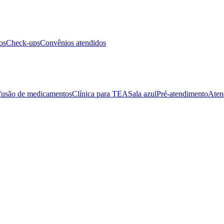
os
Check-ups
Convênios atendidos
fusão de medicamentos
Clínica para TEA
Sala azul
Pré-atendimento
Aten