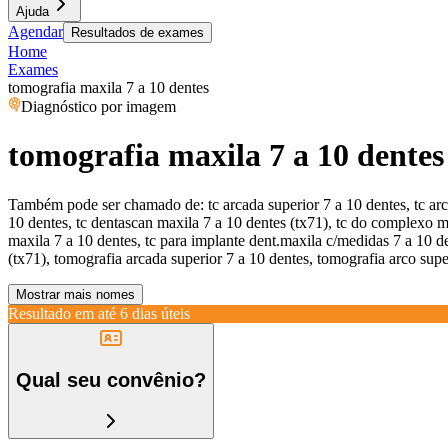
Ajuda
Agendar
Resultados de exames
Home
Exames
tomografia maxila 7 a 10 dentes
Diagnóstico por imagem
tomografia maxila 7 a 10 dentes
Também pode ser chamado de:
tc arcada superior 7 a 10 dentes, tc ar
10 dentes, tc dentascan maxila 7 a 10 dentes (tx71), tc do complexo max
maxila 7 a 10 dentes, tc para implante dent.maxila c/medidas 7 a 10 de
(tx71), tomografia arcada superior 7 a 10 dentes, tomografia arco sup
Mostrar mais nomes
Resultado em até
6 dias úteis
Qual seu convênio?