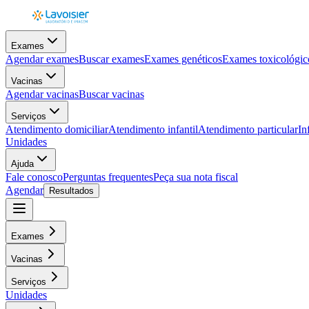
Exames
Agendar exames
Buscar exames
Exames genéticos
Exames toxicológic
Vacinas
Agendar vacinas
Buscar vacinas
Serviços
Atendimento domiciliar
Atendimento infantil
Atendimento particular
In
Unidades
Ajuda
Fale conosco
Perguntas frequentes
Peça sua nota fiscal
Agendar
Resultados
Exames
Vacinas
Serviços
Unidades