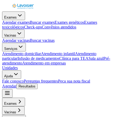
Exames
Agendar exames
Buscar exames
Exames genéticos
Exames
toxicológicos
Check-ups
Convênios atendidos
Vacinas
Agendar vacinas
Buscar vacinas
Serviços
Atendimento domiciliar
Atendimento infantil
Atendimento
particular
Infusão de medicamentos
Clínica para TEA
Sala azul
Pré-
atendimento
Atendimento em empresas
Unidades
Ajuda
Fale conosco
Perguntas frequentes
Peça sua nota fiscal
Agendar
Resultados
Exames
Vacinas