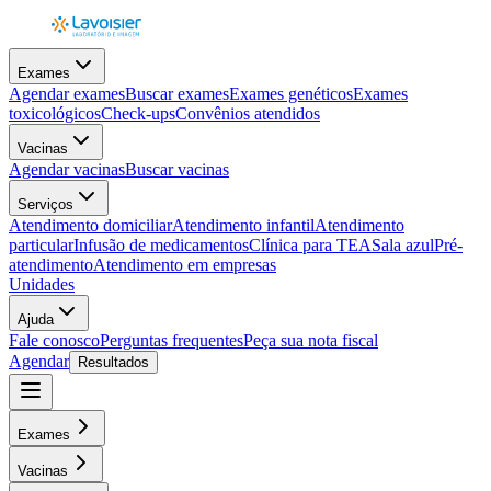
Exames
Agendar exames
Buscar exames
Exames genéticos
Exames
toxicológicos
Check-ups
Convênios atendidos
Vacinas
Agendar vacinas
Buscar vacinas
Serviços
Atendimento domiciliar
Atendimento infantil
Atendimento
particular
Infusão de medicamentos
Clínica para TEA
Sala azul
Pré-
atendimento
Atendimento em empresas
Unidades
Ajuda
Fale conosco
Perguntas frequentes
Peça sua nota fiscal
Agendar
Resultados
Exames
Vacinas