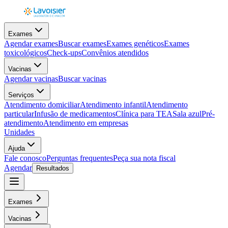
Exames
Agendar exames
Buscar exames
Exames genéticos
Exames
toxicológicos
Check-ups
Convênios atendidos
Vacinas
Agendar vacinas
Buscar vacinas
Serviços
Atendimento domiciliar
Atendimento infantil
Atendimento
particular
Infusão de medicamentos
Clínica para TEA
Sala azul
Pré-
atendimento
Atendimento em empresas
Unidades
Ajuda
Fale conosco
Perguntas frequentes
Peça sua nota fiscal
Agendar
Resultados
Exames
Vacinas