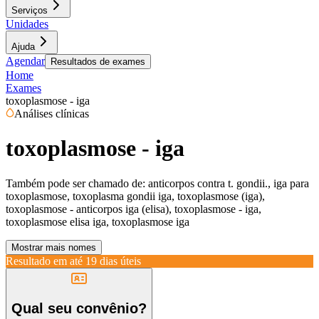
Serviços
Unidades
Ajuda
Agendar
Resultados de exames
Home
Exames
toxoplasmose - iga
Análises clínicas
toxoplasmose - iga
Também pode ser chamado de:
anticorpos contra t. gondii., iga para
toxoplasmose, toxoplasma gondii iga, toxoplasmose (iga),
toxoplasmose - anticorpos iga (elisa), toxoplasmose - iga,
toxoplasmose elisa iga, toxoplasmose iga
Mostrar mais nomes
Resultado em até
19 dias úteis
Qual seu convênio?