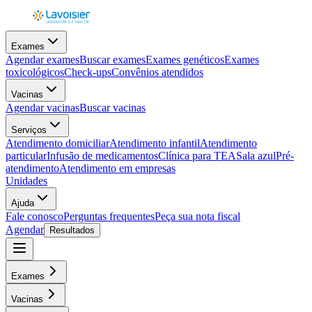
Exames
Agendar exames
Buscar exames
Exames genéticos
Exames
toxicológicos
Check-ups
Convênios atendidos
Vacinas
Agendar vacinas
Buscar vacinas
Serviços
Atendimento domiciliar
Atendimento infantil
Atendimento
particular
Infusão de medicamentos
Clínica para TEA
Sala azul
Pré-
atendimento
Atendimento em empresas
Unidades
Ajuda
Fale conosco
Perguntas frequentes
Peça sua nota fiscal
Agendar
Resultados
Exames
Vacinas