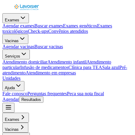
Exames
Agendar exames
Buscar exames
Exames genéticos
Exames
toxicológicos
Check-ups
Convênios atendidos
Vacinas
Agendar vacinas
Buscar vacinas
Serviços
Atendimento domiciliar
Atendimento infantil
Atendimento
particular
Infusão de medicamentos
Clínica para TEA
Sala azul
Pré-
atendimento
Atendimento em empresas
Unidades
Ajuda
Fale conosco
Perguntas frequentes
Peça sua nota fiscal
Agendar
Resultados
Exames
Vacinas