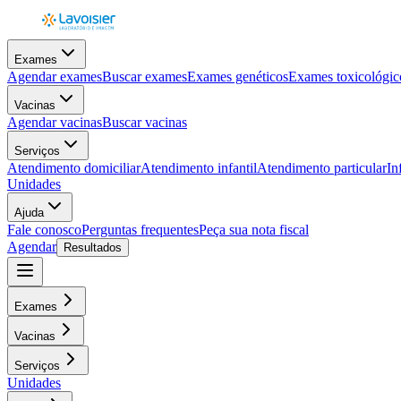
Exames
Agendar exames
Buscar exames
Exames genéticos
Exames toxicológic
Vacinas
Agendar vacinas
Buscar vacinas
Serviços
Atendimento domiciliar
Atendimento infantil
Atendimento particular
In
Unidades
Ajuda
Fale conosco
Perguntas frequentes
Peça sua nota fiscal
Agendar
Resultados
Exames
Vacinas
Serviços
Unidades