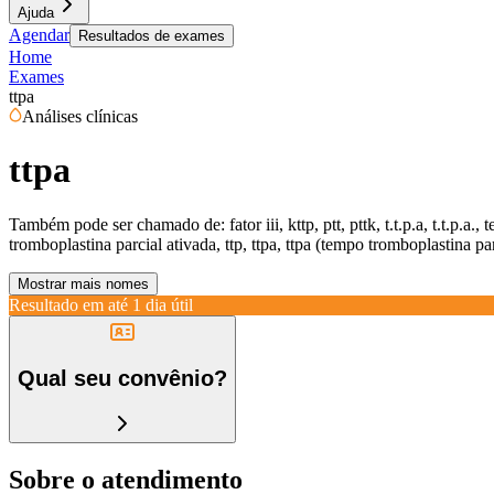
Ajuda
Agendar
Resultados de exames
Home
Exames
ttpa
Análises clínicas
ttpa
Também pode ser chamado de:
fator iii, kttp, ptt, pttk, t.t.p.a, t.
tromboplastina parcial ativada, ttp, ttpa, ttpa (tempo tromboplastina parc
Mostrar mais nomes
Resultado em até
1 dia útil
Qual seu convênio?
Sobre o atendimento