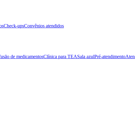
os
Check-ups
Convênios atendidos
fusão de medicamentos
Clínica para TEA
Sala azul
Pré-atendimento
Aten