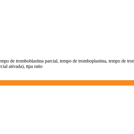
t.p.a., tempo de tromboblastina parcial, tempo de tromboplastina, tempo de 
ial ativada), ttpa ratio