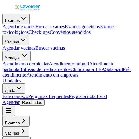
Exames
Agendar exames
Buscar exames
Exames genéticos
Exames
toxicológicos
Check-ups
Convênios atendidos
Vacinas
Agendar vacinas
Buscar vacinas
Serviços
Atendimento domiciliar
Atendimento infantil
Atendimento
particular
Infusão de medicamentos
Clínica para TEA
Sala azul
Pré-
atendimento
Atendimento em empresas
Unidades
Ajuda
Fale conosco
Perguntas frequentes
Peça sua nota fiscal
Agendar
Resultados
Exames
Vacinas