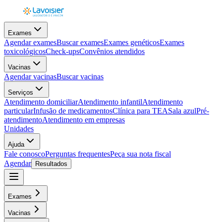
Exames
Agendar exames
Buscar exames
Exames genéticos
Exames
toxicológicos
Check-ups
Convênios atendidos
Vacinas
Agendar vacinas
Buscar vacinas
Serviços
Atendimento domiciliar
Atendimento infantil
Atendimento
particular
Infusão de medicamentos
Clínica para TEA
Sala azul
Pré-
atendimento
Atendimento em empresas
Unidades
Ajuda
Fale conosco
Perguntas frequentes
Peça sua nota fiscal
Agendar
Resultados
Exames
Vacinas