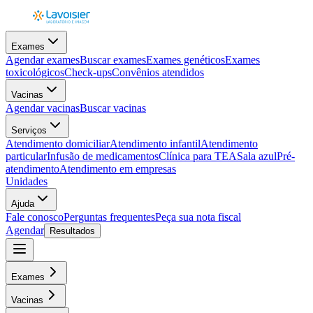
Exames
Agendar exames
Buscar exames
Exames genéticos
Exames
toxicológicos
Check-ups
Convênios atendidos
Vacinas
Agendar vacinas
Buscar vacinas
Serviços
Atendimento domiciliar
Atendimento infantil
Atendimento
particular
Infusão de medicamentos
Clínica para TEA
Sala azul
Pré-
atendimento
Atendimento em empresas
Unidades
Ajuda
Fale conosco
Perguntas frequentes
Peça sua nota fiscal
Agendar
Resultados
Exames
Vacinas