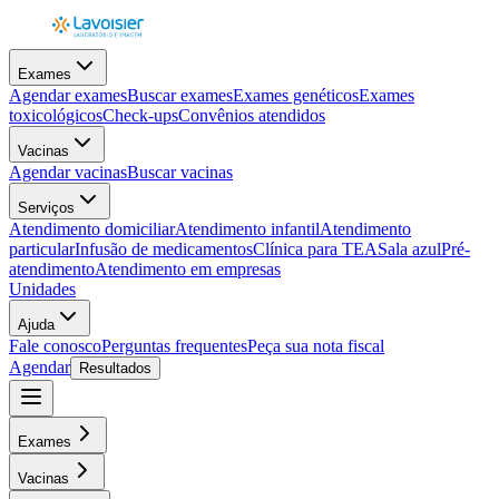
Exames
Agendar exames
Buscar exames
Exames genéticos
Exames
toxicológicos
Check-ups
Convênios atendidos
Vacinas
Agendar vacinas
Buscar vacinas
Serviços
Atendimento domiciliar
Atendimento infantil
Atendimento
particular
Infusão de medicamentos
Clínica para TEA
Sala azul
Pré-
atendimento
Atendimento em empresas
Unidades
Ajuda
Fale conosco
Perguntas frequentes
Peça sua nota fiscal
Agendar
Resultados
Exames
Vacinas