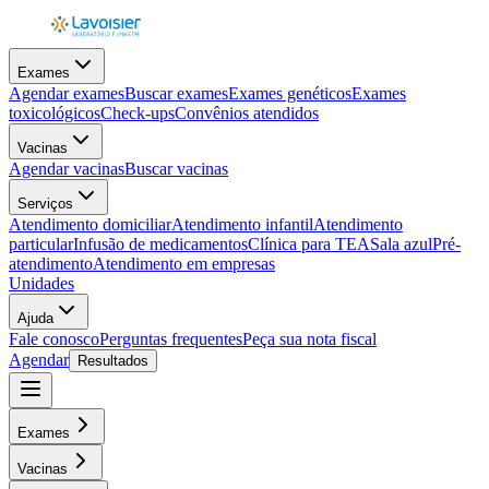
Exames
Agendar exames
Buscar exames
Exames genéticos
Exames
toxicológicos
Check-ups
Convênios atendidos
Vacinas
Agendar vacinas
Buscar vacinas
Serviços
Atendimento domiciliar
Atendimento infantil
Atendimento
particular
Infusão de medicamentos
Clínica para TEA
Sala azul
Pré-
atendimento
Atendimento em empresas
Unidades
Ajuda
Fale conosco
Perguntas frequentes
Peça sua nota fiscal
Agendar
Resultados
Exames
Vacinas