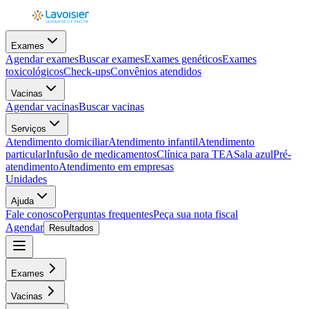
Exames
Agendar exames
Buscar exames
Exames genéticos
Exames
toxicológicos
Check-ups
Convênios atendidos
Vacinas
Agendar vacinas
Buscar vacinas
Serviços
Atendimento domiciliar
Atendimento infantil
Atendimento
particular
Infusão de medicamentos
Clínica para TEA
Sala azul
Pré-
atendimento
Atendimento em empresas
Unidades
Ajuda
Fale conosco
Perguntas frequentes
Peça sua nota fiscal
Agendar
Resultados
Exames
Vacinas