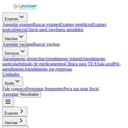
Exames
Agendar exames
Buscar exames
Exames genéticos
Exames
toxicológicos
Check-ups
Convênios atendidos
Vacinas
Agendar vacinas
Buscar vacinas
Serviços
Atendimento domiciliar
Atendimento infantil
Atendimento
particular
Infusão de medicamentos
Clínica para TEA
Sala azul
Pré-
atendimento
Atendimento em empresas
Unidades
Ajuda
Fale conosco
Perguntas frequentes
Peça sua nota fiscal
Agendar
Resultados
Exames
Vacinas