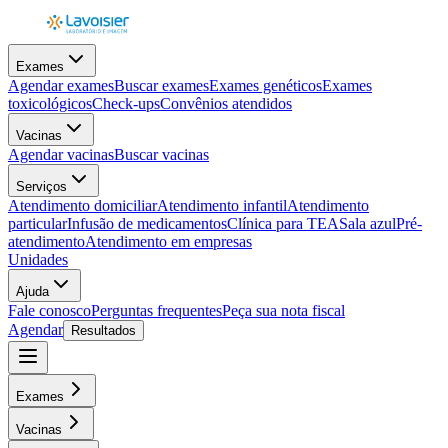
Exames
Agendar exames
Buscar exames
Exames genéticos
Exames
toxicológicos
Check-ups
Convênios atendidos
Vacinas
Agendar vacinas
Buscar vacinas
Serviços
Atendimento domiciliar
Atendimento infantil
Atendimento
particular
Infusão de medicamentos
Clínica para TEA
Sala azul
Pré-
atendimento
Atendimento em empresas
Unidades
Ajuda
Fale conosco
Perguntas frequentes
Peça sua nota fiscal
Agendar
Resultados
Exames
Vacinas