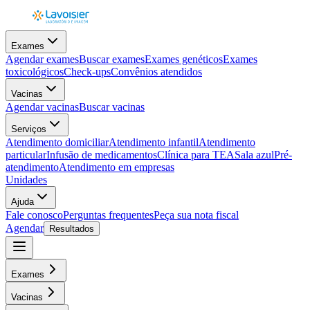
Exames
Agendar exames
Buscar exames
Exames genéticos
Exames
toxicológicos
Check-ups
Convênios atendidos
Vacinas
Agendar vacinas
Buscar vacinas
Serviços
Atendimento domiciliar
Atendimento infantil
Atendimento
particular
Infusão de medicamentos
Clínica para TEA
Sala azul
Pré-
atendimento
Atendimento em empresas
Unidades
Ajuda
Fale conosco
Perguntas frequentes
Peça sua nota fiscal
Agendar
Resultados
Exames
Vacinas