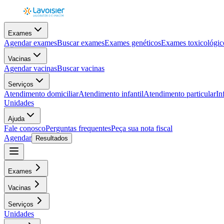
Exames
Agendar exames
Buscar exames
Exames genéticos
Exames toxicológic
Vacinas
Agendar vacinas
Buscar vacinas
Serviços
Atendimento domiciliar
Atendimento infantil
Atendimento particular
In
Unidades
Ajuda
Fale conosco
Perguntas frequentes
Peça sua nota fiscal
Agendar
Resultados
Exames
Vacinas
Serviços
Unidades