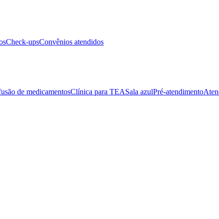
os
Check-ups
Convênios atendidos
fusão de medicamentos
Clínica para TEA
Sala azul
Pré-atendimento
Aten