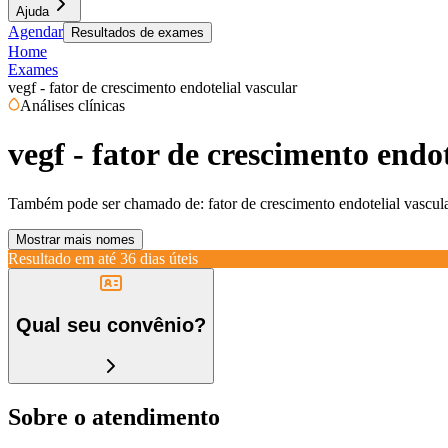
Ajuda
Agendar
Resultados de exames
Home
Exames
vegf - fator de crescimento endotelial vascular
Análises clínicas
vegf - fator de crescimento endot
Também pode ser chamado de:
fator de crescimento endotelial vascul
Mostrar mais nomes
Resultado em até
36 dias úteis
Qual seu convênio?
Sobre o atendimento