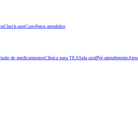
os
Check-ups
Convênios atendidos
fusão de medicamentos
Clínica para TEA
Sala azul
Pré-atendimento
Aten