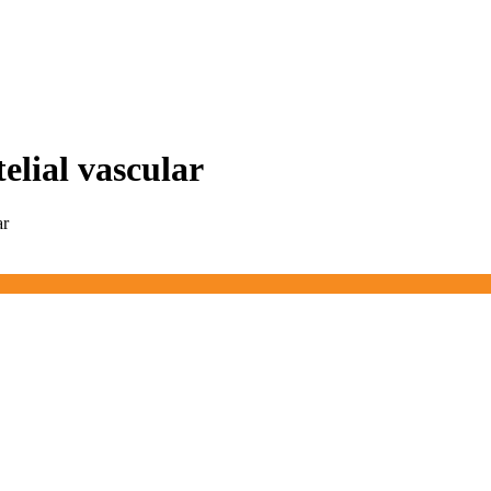
elial vascular
ar