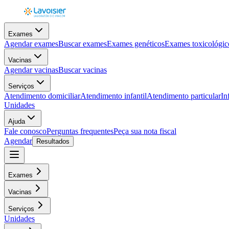
Exames
Agendar exames
Buscar exames
Exames genéticos
Exames toxicológic
Vacinas
Agendar vacinas
Buscar vacinas
Serviços
Atendimento domiciliar
Atendimento infantil
Atendimento particular
In
Unidades
Ajuda
Fale conosco
Perguntas frequentes
Peça sua nota fiscal
Agendar
Resultados
Exames
Vacinas
Serviços
Unidades