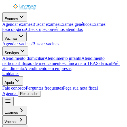
Exames
Agendar exames
Buscar exames
Exames genéticos
Exames
toxicológicos
Check-ups
Convênios atendidos
Vacinas
Agendar vacinas
Buscar vacinas
Serviços
Atendimento domiciliar
Atendimento infantil
Atendimento
particular
Infusão de medicamentos
Clínica para TEA
Sala azul
Pré-
atendimento
Atendimento em empresas
Unidades
Ajuda
Fale conosco
Perguntas frequentes
Peça sua nota fiscal
Agendar
Resultados
Exames
Vacinas