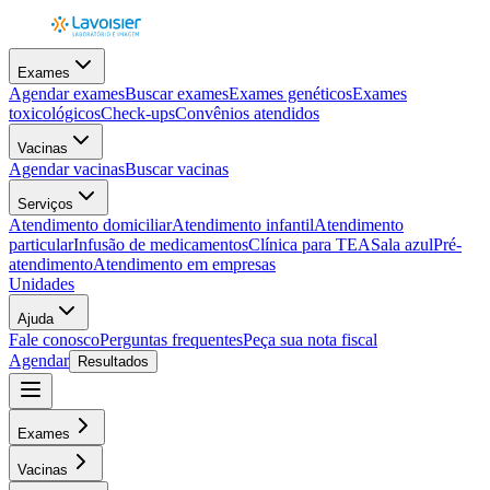
Exames
Agendar exames
Buscar exames
Exames genéticos
Exames
toxicológicos
Check-ups
Convênios atendidos
Vacinas
Agendar vacinas
Buscar vacinas
Serviços
Atendimento domiciliar
Atendimento infantil
Atendimento
particular
Infusão de medicamentos
Clínica para TEA
Sala azul
Pré-
atendimento
Atendimento em empresas
Unidades
Ajuda
Fale conosco
Perguntas frequentes
Peça sua nota fiscal
Agendar
Resultados
Exames
Vacinas