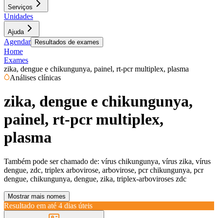
Serviços
Unidades
Ajuda
Agendar
Resultados de exames
Home
Exames
zika, dengue e chikungunya, painel, rt-pcr multiplex, plasma
Análises clínicas
zika, dengue e chikungunya,
painel, rt-pcr multiplex,
plasma
Também pode ser chamado de:
vírus chikungunya, vírus zika, vírus
dengue, zdc, triplex arbovirose, arbovirose, pcr chikungunya, pcr
dengue, chikungunya, dengue, zika, triplex-arboviroses zdc
Mostrar mais nomes
Resultado em até
4 dias úteis