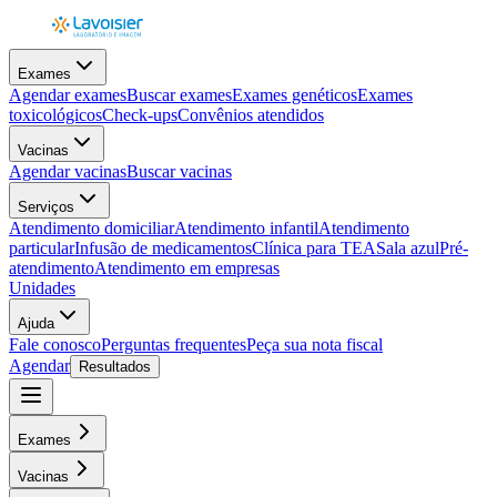
Exames
Agendar exames
Buscar exames
Exames genéticos
Exames
toxicológicos
Check-ups
Convênios atendidos
Vacinas
Agendar vacinas
Buscar vacinas
Serviços
Atendimento domiciliar
Atendimento infantil
Atendimento
particular
Infusão de medicamentos
Clínica para TEA
Sala azul
Pré-
atendimento
Atendimento em empresas
Unidades
Ajuda
Fale conosco
Perguntas frequentes
Peça sua nota fiscal
Agendar
Resultados
Exames
Vacinas