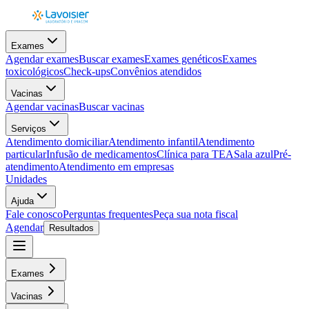
Exames
Agendar exames
Buscar exames
Exames genéticos
Exames
toxicológicos
Check-ups
Convênios atendidos
Vacinas
Agendar vacinas
Buscar vacinas
Serviços
Atendimento domiciliar
Atendimento infantil
Atendimento
particular
Infusão de medicamentos
Clínica para TEA
Sala azul
Pré-
atendimento
Atendimento em empresas
Unidades
Ajuda
Fale conosco
Perguntas frequentes
Peça sua nota fiscal
Agendar
Resultados
Exames
Vacinas