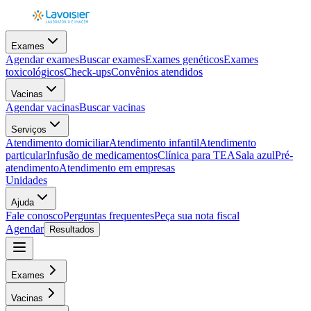
Exames
Agendar exames
Buscar exames
Exames genéticos
Exames
toxicológicos
Check-ups
Convênios atendidos
Vacinas
Agendar vacinas
Buscar vacinas
Serviços
Atendimento domiciliar
Atendimento infantil
Atendimento
particular
Infusão de medicamentos
Clínica para TEA
Sala azul
Pré-
atendimento
Atendimento em empresas
Unidades
Ajuda
Fale conosco
Perguntas frequentes
Peça sua nota fiscal
Agendar
Resultados
Exames
Vacinas