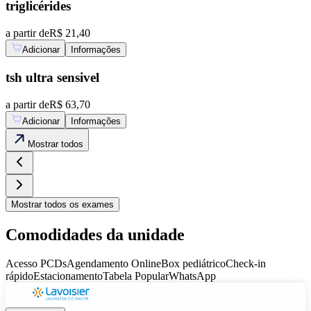
triglicérides
a partir de
R$ 21,40
Adicionar
Informações
tsh ultra sensivel
a partir de
R$ 63,70
Adicionar
Informações
Mostrar
todos
Mostrar
todos os exames
Comodidades da unidade
Acesso PCDs
Agendamento Online
Box pediátrico
Check-in
rápido
Estacionamento
Tabela Popular
WhatsApp