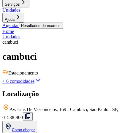
Serviços
Unidades
Ajuda
Agendar
Resultados de exames
Home
Unidades
cambuci
cambuci
Estacionamento
+ 6 comodidades
Localização
Av. Lins De Vasconcelos, 169 - Cambuci, São Paulo - SP,
01538-900
Como chegar